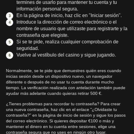
termines de usarlo para mantener tu cuenta y tu
información personal segura.
En la página de inicio, haz clic en "Iniciar sesión".
Introduce la dirección de correo electrónico o el
nombre de usuario que utilizaste para registrarte y la
contraseña que elegiste.
Si se te pide, realiza cualquier comprobación de
seguridad.
Vuelve al vestíbulo del casino y sigue jugando.
Normalmente, se te pide que demuestres quién eres cuando
inicias sesión desde un dispositivo nuevo, un navegador
diferente o después de no usar tu cuenta durante mucho
tiempo. La verificación realizada con antelación también puede
ayudar más adelante cuando quieras retirar 500 €.
¿Tienes problemas para recordar tu contraseña? Para crear
una nueva contraseña, haz clic en el enlace "¿Olvidaste tu
contraseña?" en la página de inicio de sesión y sigue los pasos
del correo electrónico. Si quieres depositar €100 o más y
mantener el dinero en tu cuenta entre sesiones, elige una
contraseña segura que no uses en ningún otro lugar.