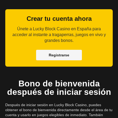
Crear tu cuenta ahora
Únete a Lucky Block Casino en España para
acceder al instante a tragaperras, juegos en vivo y
grandes bonos.
Registrarse
Bono de bienvenida
después de iniciar sesión
Después de iniciar sesión en Lucky Block Casino, puedes
obtener el bono de bienvenida directamente desde el área de tu
cuenta y usarlo en juegos elegibles de inmediato. También