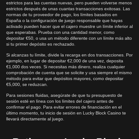
estrictos para las cuentas nuevas, pero pueden volverse menos
estrictos después de unas cuantas transacciones exitosas. Las
normas de tu proveedor de pago, los límites basados en
España o la configuración de juego responsable que hayas
activado pueden hacer que el cajero muestre un límite inferior al
que esperabas. Prueba con una cantidad menor, como
depositar €50, o usa un método diferente con un límite más alto
si tu primer depósito es rechazado.
Si alcanzas tu límite, divide la recarga en dos transacciones. Por
ejemplo, en lugar de depositar €2,000 de una vez, deposita
€1,000 dos veces. Si necesitas más dinero, realiza cualquier
comprobación de cuenta que se solicite y usa siempre el mismo
método para evitar que depósitos mayores, como depositar
€5,000, se reduzcan.
Para sesiones fluidas, asegúrate de que tu presupuesto de
sesión esté en línea con los límites del cajero antes de
confirmar el pago. Para evitar errores de financiación en el
último momento, tu inicio de sesión en Lucky Block Casino te
llevará directamente al juego.