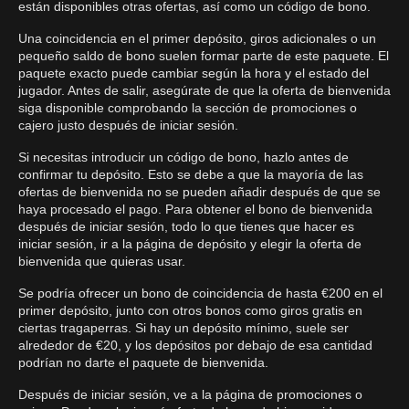
están disponibles otras ofertas, así como un código de bono.
Una coincidencia en el primer depósito, giros adicionales o un
pequeño saldo de bono suelen formar parte de este paquete. El
paquete exacto puede cambiar según la hora y el estado del
jugador. Antes de salir, asegúrate de que la oferta de bienvenida
siga disponible comprobando la sección de promociones o
cajero justo después de iniciar sesión.
Si necesitas introducir un código de bono, hazlo antes de
confirmar tu depósito. Esto se debe a que la mayoría de las
ofertas de bienvenida no se pueden añadir después de que se
haya procesado el pago. Para obtener el bono de bienvenida
después de iniciar sesión, todo lo que tienes que hacer es
iniciar sesión, ir a la página de depósito y elegir la oferta de
bienvenida que quieras usar.
Se podría ofrecer un bono de coincidencia de hasta €200 en el
primer depósito, junto con otros bonos como giros gratis en
ciertas tragaperras. Si hay un depósito mínimo, suele ser
alrededor de €20, y los depósitos por debajo de esa cantidad
podrían no darte el paquete de bienvenida.
Después de iniciar sesión, ve a la página de promociones o