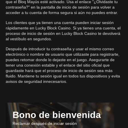
que el Bloq Mayús esté activado. Usa el enlace "¿Olvidaste tu
contraseña?" en la pantalla de inicio de sesión para volver a
acceder a tu cuenta de forma segura si aún no puedes entrar.
Los clientes que ya tienen una cuenta pueden iniciar sesión
rápidamente en Lucky Block Casino. Si ya tienes una cuenta, el
proceso de inicio de sesión en Lucky Block Casino te devolverá
al vestíbulo en segundos.
Después de introducir tu contraseña y usar el mismo correo
electrónico o nombre de usuario que utilizaste para registrarte,
puedes retomar donde lo dejaste en el juego. Asegurarte de
tener una conexión estable y el enlace del sitio oficial que
guardaste hará que el proceso de inicio de sesión sea más
fluido. Mantiene tu sesión igual en todos tus dispositivos y evita
avisos de seguridad innecesarios.
Bono de bienvenida
Reclamar después de iniciar sesión