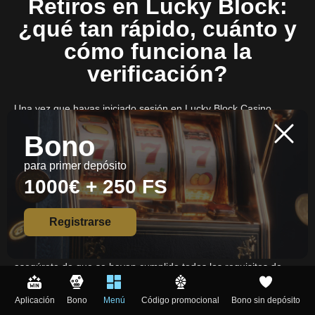
Retiros en Lucky Block:
¿qué tan rápido, cuánto y
cómo funciona la
verificación?
Una vez que hayas iniciado sesión en Lucky Block Casino,
puedes realizar retiros desde el área del cajero. Allí puedes
elegir un método de pago que coincida con cómo financiaste tu
Bono
cuenta. El casino intenta mantener las cosas simples
proporcionando actualizaciones de estado claras que te
para primer depósito
informan cuando una solicitud se está enviando, aprobando o
1000€ + 250 FS
sigue procesándose. Asegúrate de que la información que uses
para tu retiro coincida con la información que usas para tu
cuenta, y si es posible, usa el mismo método de pago.
Registrarse
Para asegurarte de que el cajero pueda procesar tu solicitud de
retiro sin tener que enviar el pago de vuelta para ajustes,
asegúrate de que se hayan cumplido todos los requisitos de
apuesta antes de enviar la solicitud. Cuando recibas tu dinero,
la rapidez con la que se te envía, cuánto cuesta y si tu cuenta
Aplicación
Bono
Menú
Código promocional
Bono sin depósito
necesita ser verificada afectan a la rapidez con la que recibes tu