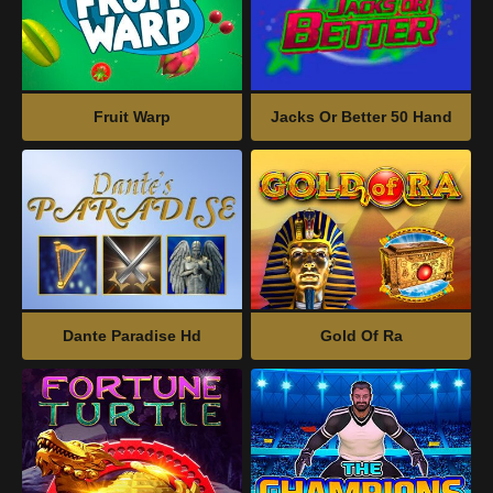
Fruit Warp
Jacks Or Better 50 Hand
Dante Paradise Hd
Gold Of Ra