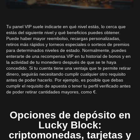
Tu panel VIP suele indicarte en qué nivel estás, lo cerca que
estás del siguiente nivel y qué beneficios puedes obtener.
Puede haber mayor reembolso, recargas personalizadas,
retiros más rápidos y torneos especiales o sorteos de premios
para determinados niveles de estado. Normalmente, puedes
enterarte de una recompensa VIP en tu historial de bonos y en
la actividad de tu monedero después de que se te haya
concedido. Si tu cuenta tiene una ventaja que te permite retirar
dinero, seguirás necesitando cumplir cualquier otro requisito
antes de poder hacerlo. Por ejemplo, es posible que debas
cumplir el requisito de apuesta o tener tu perfil verificado antes
de poder retirar cantidades mayores, como €.
Opciones de depósito en
Lucky Block:
criptomonedas, tarjetas y