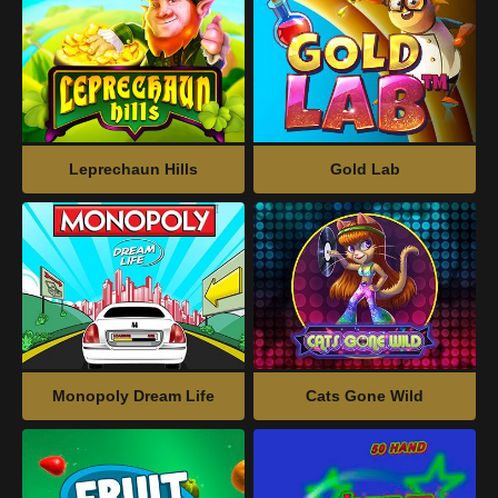
Leprechaun Hills
Gold Lab
Monopoly Dream Life
Cats Gone Wild