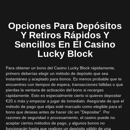
Opciones Para Depósitos
Y Retiros Rápidos Y
Sencillos En El Casino
Lucky Block
Para obtener un bono del Casino Lucky Block rápidamente,
primero deberías elegir un método de depósito que sea
instantáneo y aceptado para bonos. Es menos probable que te
encuentres con tiempos de espera, transacciones fallidas o que
pierdas la ventana de activación del bono si recargas
rápidamente. Esto es especialmente cierto si quieres depositar
€20 o más y empezar a jugar de inmediato. Asegúrate de que el
método de pago que elijas esté marcado como elegible para el
bono que deseas antes de hacer clic en "Depositar". Por
razones de seguridad o procesamiento, el casino puede no
aceptar ciertos métodos de pago, y algunos bonos no
funcionarán hasta que realices un depósito válido de una