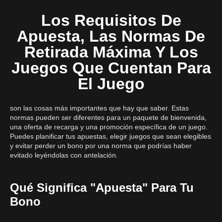
Los Requisitos De
Apuesta, Las Normas De
Retirada Máxima Y Los
Juegos Que Cuentan Para
El Juego
son las cosas más importantes que hay que saber. Estas
normas pueden ser diferentes para un paquete de bienvenida,
una oferta de recarga y una promoción específica de un juego.
Puedes planificar tus apuestas, elegir juegos que sean elegibles
y evitar perder un bono por una norma que podrías haber
evitado leyéndolas con antelación.
Qué Significa "Apuesta" Para Tu
Bono