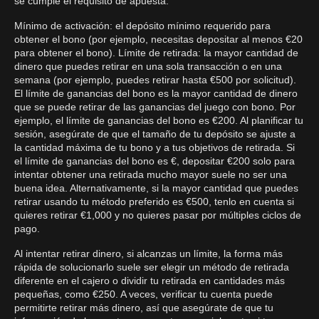
se cumple el requisito de apuesta.
Mínimo de activación: el depósito mínimo requerido para
obtener el bono (por ejemplo, necesitas depositar al menos €20
para obtener el bono). Límite de retirada: la mayor cantidad de
dinero que puedes retirar en una sola transacción o en una
semana (por ejemplo, puedes retirar hasta €500 por solicitud).
El límite de ganancias del bono es la mayor cantidad de dinero
que se puede retirar de las ganancias del juego con bono. Por
ejemplo, el límite de ganancias del bono es €200. Al planificar tu
sesión, asegúrate de que el tamaño de tu depósito se ajuste a
la cantidad máxima de tu bono y a tus objetivos de retirada. Si
el límite de ganancias del bono es €, depositar €200 solo para
intentar obtener una retirada mucho mayor suele no ser una
buena idea. Alternativamente, si la mayor cantidad que puedes
retirar usando tu método preferido es €500, tenlo en cuenta si
quieres retirar €1,000 y no quieres pasar por múltiples ciclos de
pago.
Al intentar retirar dinero, si alcanzas un límite, la forma más
rápida de solucionarlo suele ser elegir un método de retirada
diferente en el cajero o dividir tu retirada en cantidades más
pequeñas, como €250. A veces, verificar tu cuenta puede
permitirte retirar más dinero, así que asegúrate de que tu