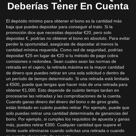
Deberías Tener En Cuenta
El depósito mínimo para obtener el bono es la cantidad más
baja que puedes depositar para conseguir el trato. Si la
promoción dice que necesitas depositar €20, pero solo
depositas €, podrías no obtener el bono en absoluto. Para evitar
perder la oportunidad, asegúrate de depositar al menos la
cantidad mínima requerida. Como red de seguridad, podrías
depositar €25 en lugar de €20 si tu método de pago cobra
comisiones o redondea. Sean cuales sean las normas de
retirada en el cajero, la retirada máxima es la mayor cantidad
de dinero que puedes retirar en una sola solicitud o dentro de
un período de tiempo determinado. Si una retirada está limitada
a €500, puede que tengas que hacer más de una retirada para
obtener €1,000. Esto depende de cuánto tiempo tardan en
procesarse las retiradas y las comprobaciones de la cuenta.
Cuando ganas dinero del dinero del bono o de giros gratis,
estás limitado en cuánto puedes retirar. Por ejemplo, puede que
solo puedas retirar una cantidad determinada de ganancias del
bono. Por ejemplo, si cumples los requisitos de apuesta y ganas
más, puedes retirar €300. Cualquier cantidad que supere el
límite suele eliminarse cuando solicitas una retirada o cuando