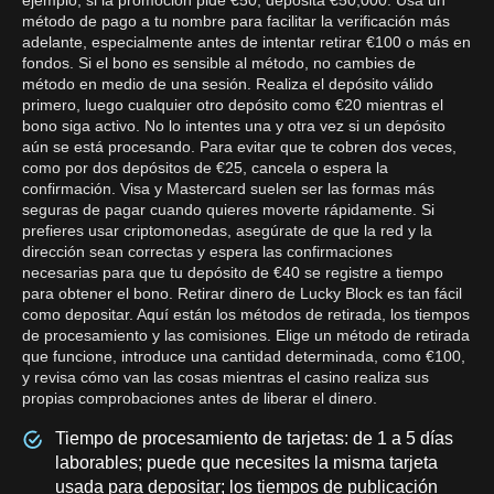
ejemplo, si la promoción pide €50, deposita €50,000. Usa un
método de pago a tu nombre para facilitar la verificación más
adelante, especialmente antes de intentar retirar €100 o más en
fondos. Si el bono es sensible al método, no cambies de
método en medio de una sesión. Realiza el depósito válido
primero, luego cualquier otro depósito como €20 mientras el
bono siga activo. No lo intentes una y otra vez si un depósito
aún se está procesando. Para evitar que te cobren dos veces,
como por dos depósitos de €25, cancela o espera la
confirmación. Visa y Mastercard suelen ser las formas más
seguras de pagar cuando quieres moverte rápidamente. Si
prefieres usar criptomonedas, asegúrate de que la red y la
dirección sean correctas y espera las confirmaciones
necesarias para que tu depósito de €40 se registre a tiempo
para obtener el bono. Retirar dinero de Lucky Block es tan fácil
como depositar. Aquí están los métodos de retirada, los tiempos
de procesamiento y las comisiones. Elige un método de retirada
que funcione, introduce una cantidad determinada, como €100,
y revisa cómo van las cosas mientras el casino realiza sus
propias comprobaciones antes de liberar el dinero.
Tiempo de procesamiento de tarjetas: de 1 a 5 días
laborables; puede que necesites la misma tarjeta
usada para depositar; los tiempos de publicación