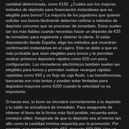
cantidad determinada, como €150. ¿Cuáles son los mejores
métodos de depósito para financiación instantánea que es
elegible para bonos? La mayoría de los jugadores que quieren
solicitar sus bonos fácilmente deberían ceñirse a métodos de
depósito comunes que se procesan de inmediato. Estos suelen
ser los más fiables cuando necesitas hacer un depósito de €25
de inmediato para registrarte y obtener la oferta. Si estás
depositando desde España, elige los métodos que muestren
confirmación instantánea en el cajero. Esto se debe a que es
más probable que sean elegibles para bonos y te permitan
realizar primeros depósitos rápidos como €20 con poca
configuración. Los monederos electrónicos también suelen ser
elegibles para bonos y permiten realizar recargas rápidas
repetidas como €50 y un flujo de caja fluido. Las transferencias
bancarias son más lentas y pueden estar limitadas para
depósitos mayores como €200 cuando la velocidad no es
importante.
Si haces eso, tu bono se vinculará correctamente a tu depósito
y tu saldo se actualizará de inmediato. Para asegurarte de
obtener el bono de la forma más fácil posible, recuerda estos
consejos útiles: Asegúrate de que tu depósito sea al menos tan
alto como la cantidad mínima requerida por la promoción. Por