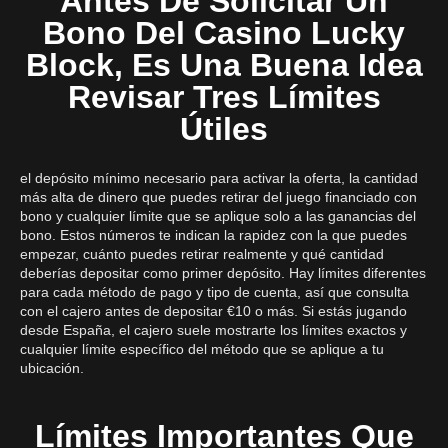
Antes De Solicitar Un
Bono Del Casino Lucky
Block, Es Una Buena Idea
Revisar Tres Límites
Útiles
el depósito mínimo necesario para activar la oferta, la cantidad
más alta de dinero que puedes retirar del juego financiado con
bono y cualquier límite que se aplique solo a las ganancias del
bono. Estos números te indican la rapidez con la que puedes
empezar, cuánto puedes retirar realmente y qué cantidad
deberías depositar como primer depósito. Hay límites diferentes
para cada método de pago y tipo de cuenta, así que consulta
con el cajero antes de depositar €10 o más. Si estás jugando
desde España, el cajero suele mostrarte los límites exactos y
cualquier límite específico del método que se aplique a tu
ubicación.
Límites Importantes Que