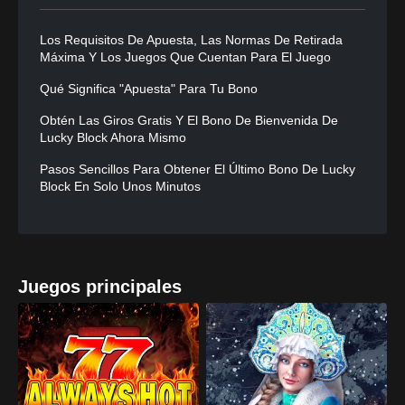
Los Requisitos De Apuesta, Las Normas De Retirada
Máxima Y Los Juegos Que Cuentan Para El Juego
Qué Significa "Apuesta" Para Tu Bono
Obtén Las Giros Gratis Y El Bono De Bienvenida De
Lucky Block Ahora Mismo
Pasos Sencillos Para Obtener El Último Bono De Lucky
Block En Solo Unos Minutos
El Código Promocional De Lucky Block Y Los Términos
Del Bono Que Afectan A La Apuesta
Requisitos De Apuesta Para El Bono De Depósito
Juegos principales
Añadir Al Juego
Apuesta Máxima Mientras El Bono Está Activo
Límite De Tiempo
Retirada Máxima Y Límites En Los Retiros