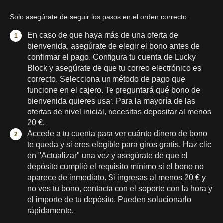
Solo asegúrate de seguir los pasos en el orden correcto.
En caso de que haya más de una oferta de
bienvenida, asegúrate de elegir el bono antes de
confirmar el pago. Configura tu cuenta de Lucky
Block y asegúrate de que tu correo electrónico es
correcto. Selecciona un método de pago que
funcione en el cajero. Te preguntará qué bono de
bienvenida quieres usar. Para la mayoría de las
ofertas de nivel inicial, necesitas depositar al menos
20 €.
Accede a tu cuenta para ver cuánto dinero de bono
te queda y si eres elegible para giros gratis. Haz clic
en "Actualizar" una vez y asegúrate de que el
depósito cumplió el requisito mínimo si el bono no
aparece de inmediato. Si ingresas al menos 20 € y
no ves tu bono, contacta con el soporte con la hora y
el importe de tu depósito. Pueden solucionarlo
rápidamente.