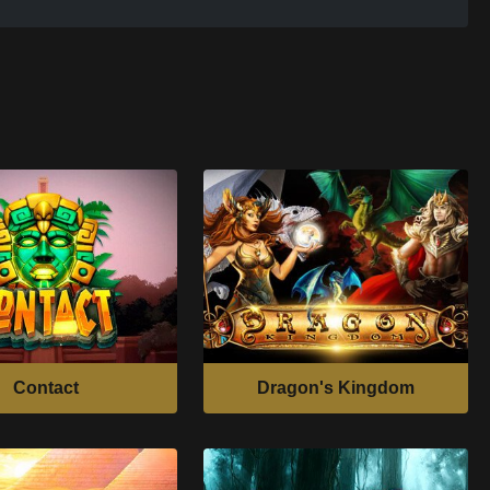
Contact
Dragon's Kingdom