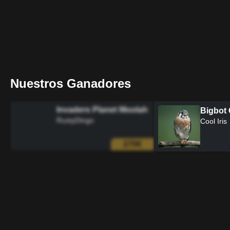
Nuestros Ganadores
Invaders Planet Moolah
Bigbot
RustyDingo
Cool Iris
270€