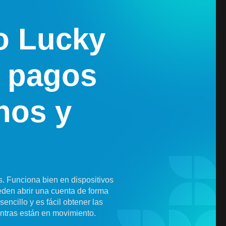
o Lucky
e pagos
nos y
s. Funciona bien en dispositivos
eden abrir una cuenta de forma
encillo y es fácil obtener las
ntras están en movimiento.