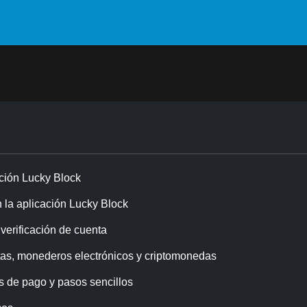
ación Lucky Block
la aplicación Lucky Block
 verificación de cuenta
etas, monederos electrónicos y criptomonedas
s de pago y pasos sencillos