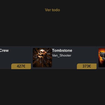
Ver todo
 Crew
Tombstone
Van_Shooter
427€
373€