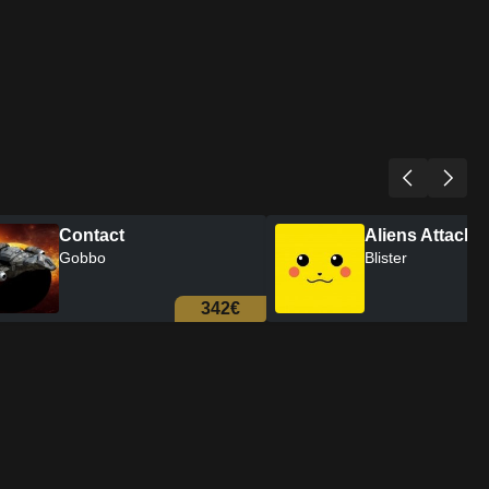
Contact
Aliens Attack
Gobbo
Blister
342€